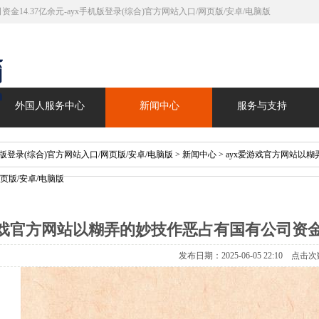
14.37亿余元-ayx手机版登录(综合)官方网站入口/网页版/安卓/电脑版
外国人服务中心
新闻中心
服务与支持
机版登录(综合)官方网站入口/网页版/安卓/电脑版
>
新闻中心
> ayx爱游戏官方网站以糊
页版/安卓/电脑版
游戏官方网站以糊弄的妙技作恶占有国有公司资金14
发布日期：2025-06-05 22:10 点击次
网站入口/网页版/安卓