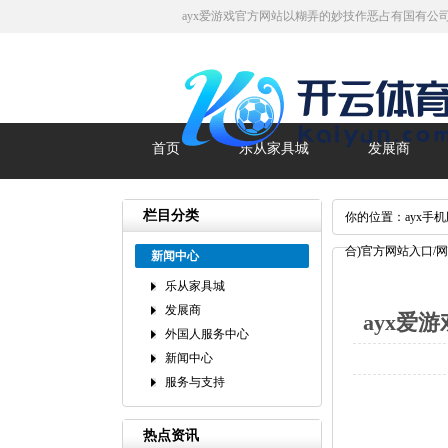
ayx爱游戏官方网站以糊弄的妙技作恶占有国有公司资金
首页
乐从家具城
发展商
栏目分类
你的位置：
ayx手
合)官方网站入口/网
新闻中心
乐从家具城
发展商
ayx爱
外国人服务中心
新闻中心
服务与支持
热点资讯