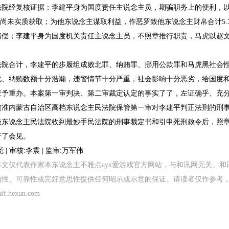
院经复核证据：李建平身为国度责任主说念主员，期骗职务上的便利，以糊
余元尚未实质获取；为他东说念主谋取利益，作恶罗致他东说念主财帛合计5.77
清偿；李建平身为国度机关责任主说念主员，不照章推行职责，马虎以赵
法院合计，李建平的步履组成败北罪、纳贿罪、挪用公款罪和马虎黑社会
北、纳贿数额十分浩瀚，违警情节十分严重，社会影响十分恶劣，给国度
应予重办。本案第一审判决、第二审裁定认定的事实了了，左证确乎、充
核准内蒙古自治区高档东说念主民法院保管第一审对李建平判正法刑的刑
级东说念主民法院收到最妙手民法院的刑事裁定书和引申死刑敕令后，照
行了会见。
 | 审核:李震 | 监审:万军伟
本文仅代表作家本东说念主不雅点ayx爱游戏官方网站，与和讯网无关。
确性、可靠性或完好意思性提供任何昭示或示意的保证。请读者仅作参考
aff.hexun.com