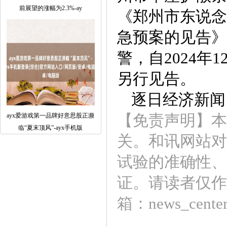
前展望的涨幅为2.3%-ay
《郑州市东说念
急预案的见告》
警，自2024年
另行见告。
逐日经济新闻
【免责声明】本
ayx爱游戏第一品牌好意思股正濒
临“夏末顶风”-ayx手机版
关。和讯网站对
试验的准确性、
证。请读者仅作
箱：news_center