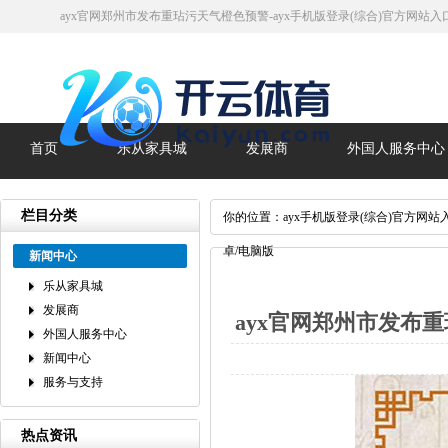
ayx官网郑州市发布重玷污天气橙色预警-ayx手机版登录(综合)官方网站入口
首页
乐从家具城
发展商
外国人服务中心
栏目分类
你的位置：
ayx手机版登录(综合)官方网站
卓/电脑版
新闻中心
乐从家具城
发展商
ayx官网郑州市发布重
外国人服务中心
新闻中心
服务与支持
热点资讯