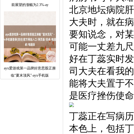
前展望的涨幅为2.3%-ay
北京地坛病院肝
大夫时，就在病
要知说念，对某
可能一丈差九尺
好在丁蕊实时发
司大夫在看我的
ayx爱游戏第一品牌好意思股正濒
临“夏末顶风”-ayx手机版
能将大夫置于不
是医疗挫伤使命
丁蕊正在写病历
本色上，包括丁