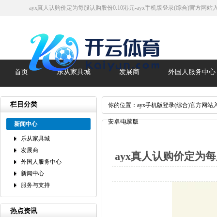
ayx真人认购价定为每股认购股份0.10港元-ayx手机版登录(综合)官方网站
首页
乐从家具城
发展商
外国人服务中心
栏目分类
你的位置：
ayx手机版登录(综合)官方网站
安卓/电脑版
新闻中心
乐从家具城
发展商
ayx真人认购价定为每
外国人服务中心
新闻中心
服务与支持
热点资讯