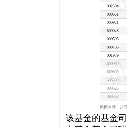
该基金的基金司