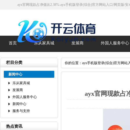
ayx官网现款占净值比2.38%-ayx手机版登录(综合)官方网站入口/网页版/安
首页
乐从家具城
发展商
外国人服务中心
栏目分类
你的位置：
ayx手机版登录(综合)官方网站
新闻中心
乐从家具城
发展商
ayx官网现款占
外国人服务中心
新闻中心
服务与支持
热点资讯