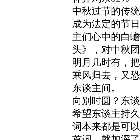
中秋过节的传统
成为法定的节日
主们心中的白蟾
头》，对中秋团
明月几时有，把
乘风归去，又恐
东谈主间。 
向别时圆？东谈
希望东谈主持久
词本来都是可以
首词，就加深了