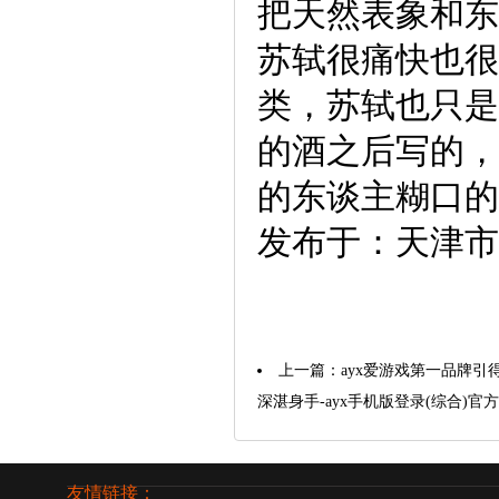
把天然表象和东
苏轼很痛快也很
类，苏轼也只是
的酒之后写的，
的东谈主糊口的
发布于：天津市
上一篇：
ayx爱游戏第一品牌引
深湛身手-ayx手机版登录(综合)官
友情链接：