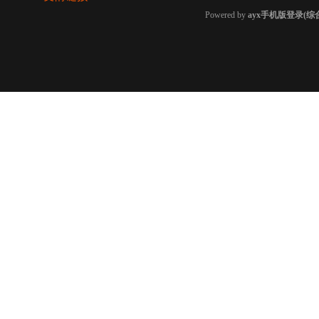
Powered by
ayx手机版登录(综