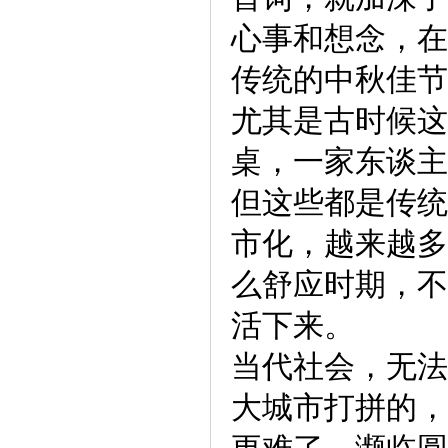
心事和想念，在
传统的中秋佳节
尤其是古时候这
桌，一家东谈主
但这些都是传统
市化，越来越多
么舒应时期，不
活下来。
当代社会，无法
大城市打拼的，