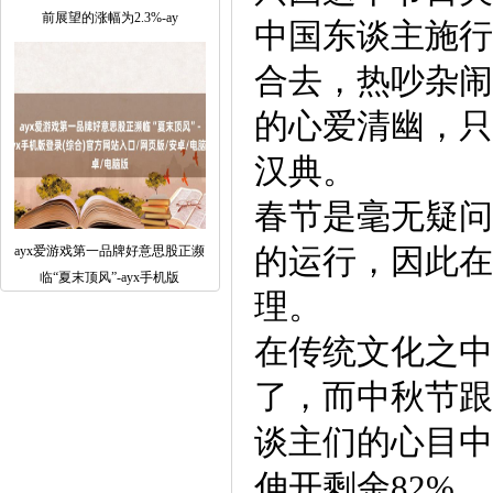
前展望的涨幅为2.3%-ay
中国东谈主施行
合去，热吵杂闹
的心爱清幽，只
汉典。
春节是毫无疑问
的运行，因此在
ayx爱游戏第一品牌好意思股正濒
临“夏末顶风”-ayx手机版
理。
在传统文化之中
了，而中秋节跟
谈主们的心目中
伸开剩余82%