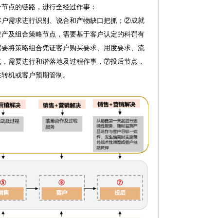
七个节点的链路，进行全经过作事：
户需求进行识别、说合和产物缺口把抓；②成就
资产及组合策略节点，需要基于客户认定的科罚有
需要将策略组合凭证客户购买要求、用度要求、流
点，需要进行和谐落地及过程作事，⑦投后节点，
性转机或客户预期管制。