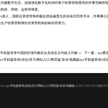
业共建数字生态，连续强化数字化时间对客户钞票管制需求的作事范畴和
括投研、营销、运营等维度。
x真人，国联证券资管将积极反馈金融责任的东谈主民性号令，作事重心
焦住户钞票管制增长的资管机构的标的而努力。
yx手机版登录中国的区域均衡应从东说念主均收入均衡
下一篇：
ayx
yx手机版登录(综合)官方网站入口/网页版/安卓/电脑版
ayx手机版登录(综
d by
ayx手机版登录(综合)官方网站入口/网页版/安卓/电脑版
@2013-2022
RSS地图
HT