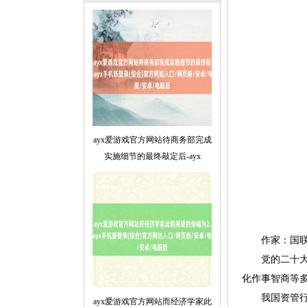
ayx爱游戏官方网站待商务部完成
实施细节的最终敲定后-ayx
作家：国联证券
党的二十大讨
化作事智商等
我国资管行
ayx爱游戏官方网站而经济学家此