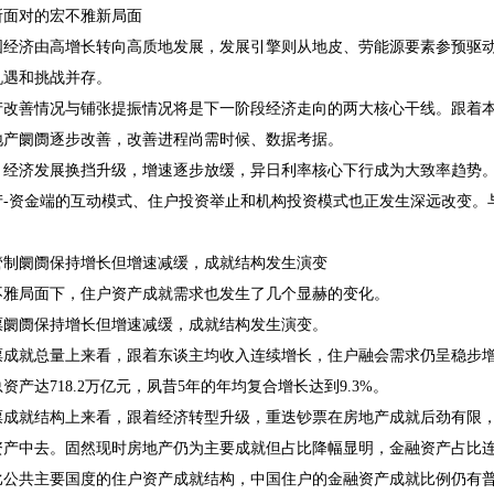
面对的宏不雅新局面
济由高增长转向高质地发展，发展引擎则从地皮、劳能源要素参预驱动
机遇和挑战并存。
善情况与铺张提振情况将是下一阶段经济走向的两大核心干线。跟着本年9
地产阛阓逐步改善，改善进程尚需时候、数据考据。
济发展换挡升级，增速逐步放缓，异日利率核心下行成为大致率趋势。
产-资金端的互动模式、住户投资举止和机构投资模式也正发生深远改变。
阛阓保持增长但增速减缓，成就结构发生演变
局面下，住户资产成就需求也发生了几个显赫的变化。
阓保持增长但增速减缓，成就结构发生演变。
就总量上来看，跟着东谈主均收入连续增长，住户融会需求仍呈稳步增长
资产达718.2万亿元，夙昔5年的年均复合增长达到9.3%。
就结构上来看，跟着经济转型升级，重迭钞票在房地产成就后劲有限，
产中去。固然现时房地产仍为主要成就但占比降幅显明，金融资产占比连续普及
比公共主要国度的住户资产成就结构，中国住户的金融资产成就比例仍有