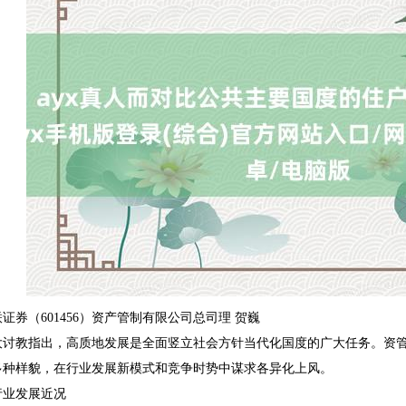
（601456）资产管制有限公司总司理 贺巍
教指出，高质地发展是全面竖立社会方针当代化国度的广大任务。资管
多种样貌，在行业发展新模式和竞争时势中谋求各异化上风。
业发展近况