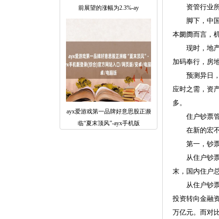
资管行业所
前展望的涨幅为2.3%-ay
脚下，中国经
本阛阓而言，
现时，地产改
加码奉行，房
预测异日，经
应时之需，资
多。
ayx爱游戏第一品牌好意思股正濒
住户钞票管制
临“夏末顶风”-ayx手机版
在新的宏不雅
第一，钞票阛
从住户钞票成
末，国内住户总
从住户钞票成
投资转向金融资
万亿元。而对