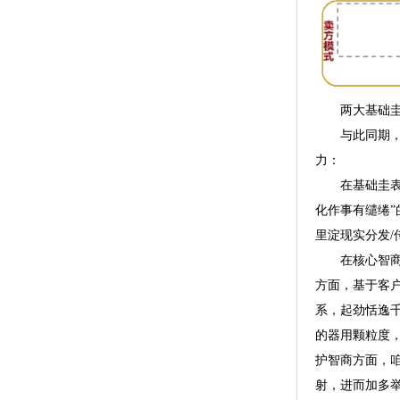
两大基础圭表
与此同期，在
力：
在基础圭表平
化作事有缱绻
里淀现实分发
在核心智商竖
方面，基于客
系，起劲恬逸
的器用颗粒度
护智商方面，
射，进而加多