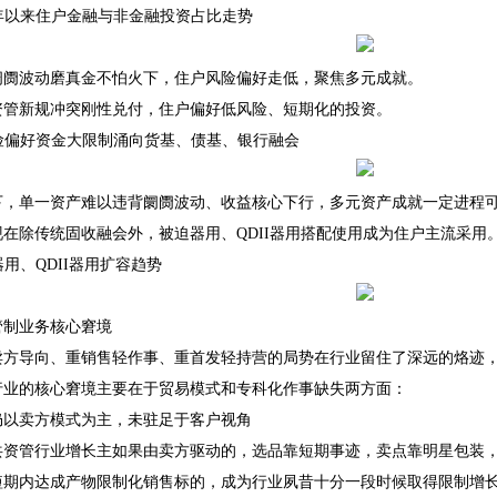
0年以来住户金融与非金融投资占比走势
波动磨真金不怕火下，住户风险偏好走低，聚焦多元成就。
新规冲突刚性兑付，住户偏好低风险、短期化的投资。
险偏好资金大限制涌向货基、债基、银行融会
单一资产难以违背阛阓波动、收益核心下行，多元资产成就一定进程可
在除传统固收融会外，被迫器用、QDII器用搭配使用成为住户主流采用
用、QDII器用扩容趋势
制业务核心窘境
导向、重销售轻作事、重首发轻持营的局势在行业留住了深远的烙迹，
行业的核心窘境主要在于贸易模式和专科化作事缺失两方面：
卖方模式为主，未驻足于客户视角
管行业增长主如果由卖方驱动的，选品靠短期事迹，卖点靠明星包装，销
短期内达成产物限制化销售标的，成为行业夙昔十分一段时候取得限制增