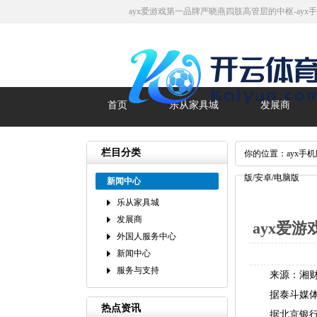
ayx爱游戏第一品牌严晓燕四肢高管层的中枢-ayx
首页
乐从家具城
发展商
栏目分类
你的位置：
ayx手
版/安卓/电脑版
新闻中心
乐从家具城
发展商
ayx爱
外国人服务中心
新闻中心
服务与支持
来源：湘财Pl
据泰斗媒体《
热点资讯
据北京银行招股