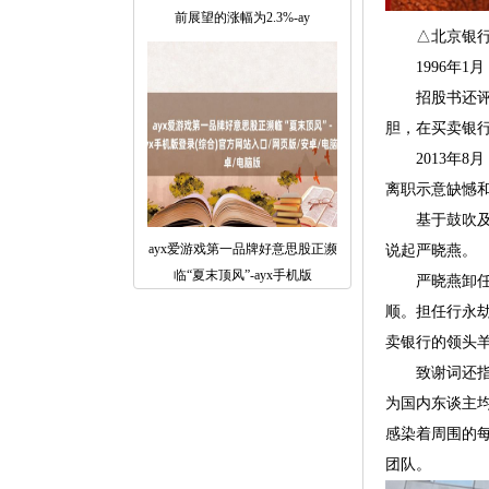
前展望的涨幅为2.3%-ay
△北京银行
1996年1月
招股书还评价
胆，在买卖银
2013年8
离职示意缺憾
基于鼓吹及董事
ayx爱游戏第一品牌好意思股正濒
说起严晓燕。
临“夏末顶风”-ayx手机版
严晓燕卸任时
顺。担任行永
卖银行的领头
致谢词还指出
为国内东谈主
感染着周围的
团队。