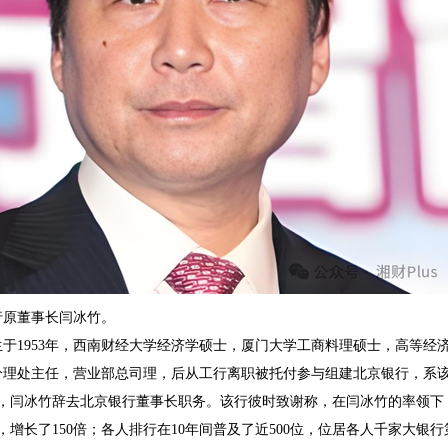
原董事长闫冰竹。
1953年，西南财经大学经济学硕士，厦门大学工商料理硕士，高等经
分理处主任，营业部总司理，后从工行离职被托付参与组建北京银行，系该
，闫冰竹辞去北京银行董事长职务。该行彼时致谢称，在闫冰竹的率领下，
，增长了150倍；各人排行在10年间普及了近500位，位居各人千家大银