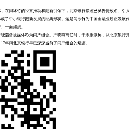
。
在闫冰竹的径直推动和翻新引颈下，北京银行接踵已矣告捷改名、引入
形成了中小银行翻新发展的经典形状。这是闫冰竹为中国金融业矫正发展
杆、一面旌旗。
燕曾被媒体称为闫严组合。严晓燕离任时，干系报谈称，从北京银行开
17年间北京银行早已深深当前了闫严组合的烙迹。