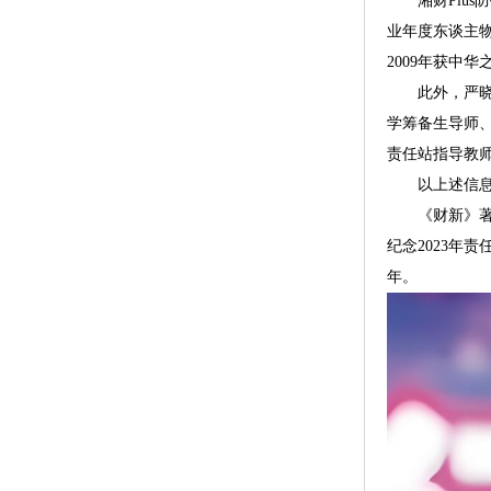
湘财Plus防
业年度东谈主物
2009年获中
此外，严晓燕
学筹备生导师
责任站指导教
以上述信息看
《财新》著作
纪念2023年
年。