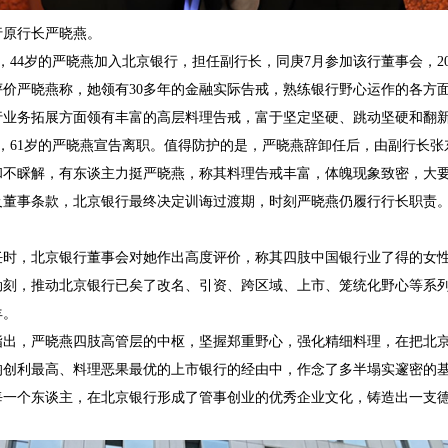
原行长严晓燕。
，44岁的严晓燕加入北京银行，担任副行长，同庚7月参加该行董事会，20
严晓燕称，她领有30多年的金融实际告戒，熟练银行野心运作的各方面
行业务拓展方面领有丰富的高层料理告戒，富于坚定坚硬、跳动坚硬和翻
月，61岁的严晓燕宣告离职。值得防护的是，严晓燕辞卸任后，由副行长
和不睬解，有东谈主力挺严晓燕，称其料理告戒丰富，体魄现象致密，大
条款，北京银行最终决定训诲过渡期，时刻严晓燕仍履行行长职责。不外，
，北京银行董事会对她作出高度评价，称其四肢中国银行业了得的女性
劫刻，推动北京银行已矣了改名、引资、跨区域、上市、笼统化野心等系
羊。
，严晓燕四肢高管层的中枢，坚握郑重野心，强化精细料理，在把北京
均创利最高、料理恶果最优的上市银行的经由中，作念了多半塌实邃密的
每一个东谈主，在北京银行形成了管事创业的优秀企业文化，铸造出一支