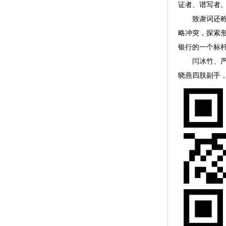
证者、谱写者
致谢词还称，
略冲突，探索
银行的一个标
闫冰竹、严晓
晓燕四肢副手，