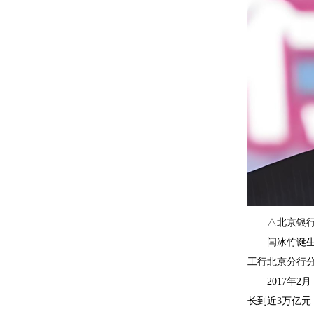
△北京银行
闫冰竹诞生于
工行北京分行
2017年2月
长到近3万亿元