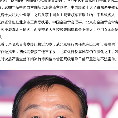
护到，彼时的严晓燕各式社会荣誉加身，2006年获中国城商行年度东谈主
，2008年获中国自主翻新风浪东谈主物奖、中国经济十大了得东谈主物奖
华之魂十大功勋企业家，之后又获中国自主翻新领军东谈主物、不凡银各人，
还曾担任北京市工商联执委、中国金融学会理事、北京市金融学会常务
、客座磨真金不怕火，西安交通大学校级兼职磨真金不怕火，齐门女金融
师。
，严晓燕目客岁龄已接近73岁，从北京银行离任也突出10年，失联的
还指出，初代高管接二连三案发，北京银行反腐风暴仍在演化之中。202
责任时说起严肃查处了闫冰竹等四位市管正局级引导干部严重违法不法案件