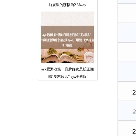
前展望的涨幅为2.3%-ay
ayx爱游戏第一品牌好意思股正濒
临“夏末顶风”-ayx手机版