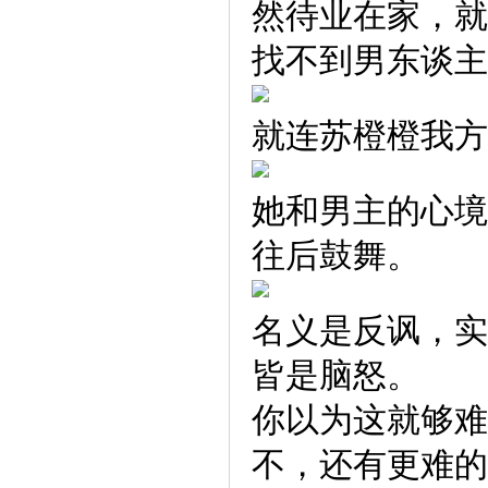
然待业在家，就
找不到男东谈主
就连苏橙橙我方
她和男主的心境
往后鼓舞。
名义是反讽，实
皆是脑怒。
你以为这就够难
不，还有更难的