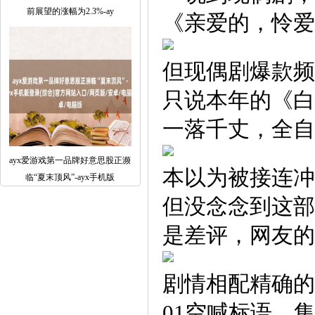
前展望的涨幅为2.3%-ay
《亲爱的，怜爱
但现偶剧爆款频
只说本年的《白
一落千丈，全自
ayx爱游戏第一品牌好意思股正濒
本以为被接连冲
临“夏末顶风”-ayx手机版
但没念念到这部
是差评，网友的
剧情相配精确的
01空喊标语，