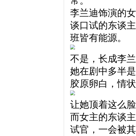
常。
李兰迪饰演的女
谈口试的东谈主
班皆有能源。
不是，长成李兰
她在剧中多半是
胶原卵白，情状
让她顶着这么脸
而女主的东谈主
试官，一会被其