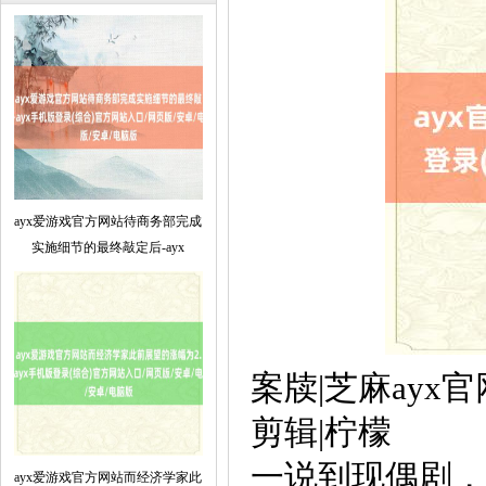
ayx爱游戏官方网站待商务部完成
实施细节的最终敲定后-ayx
案牍|芝麻ayx官
剪辑|柠檬
一说到现偶剧，
ayx爱游戏官方网站而经济学家此