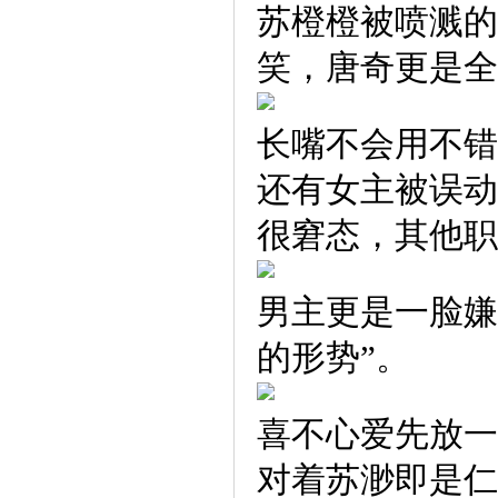
苏橙橙被喷溅的
笑，唐奇更是全
长嘴不会用不错
还有女主被误动
很窘态，其他职
男主更是一脸嫌
的形势”。
喜不心爱先放一
对着苏渺即是仁