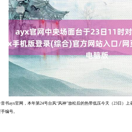
ayx官网，本年第24号台风“风神”放松后的热带低压今天（23日）
罢手编号。