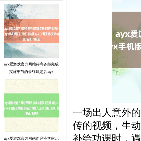
ayx爱游戏官方网站待商务部完成
实施细节的最终敲定后-ayx
一场出人意外的
传的视频，生动
补给功课时，遇
ayx爱游戏官方网站而经济学家此