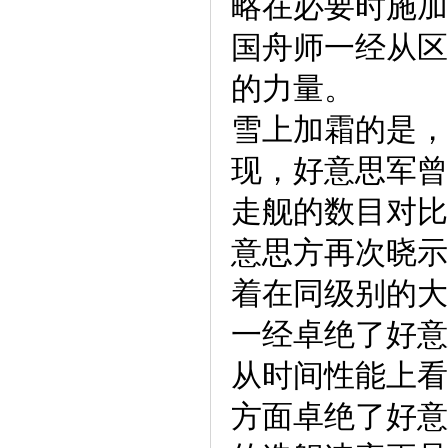
略在必要时施加
国舟师一经从区
的力量。
雪上加霜的是，
现，好意思军曾
走舰的数目对比
意思方再次晓示
着在同级别的大
一经卓绝了好意
从时间性能上看
方面卓绝了好意