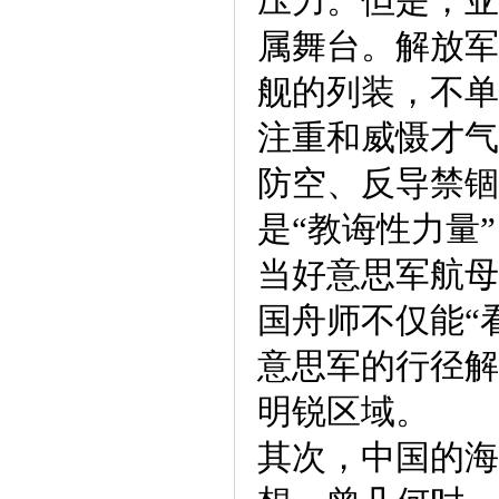
压力。但是，亚
属舞台。解放军
舰的列装，不单
注重和威慑才气
防空、反导禁锢
是“教诲性力量
当好意思军航母
国舟师不仅能“
意思军的行径解
明锐区域。
其次，中国的海