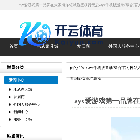
ayx爱游戏第一品牌在大家海洋领域险些横行无忌-ayx手机版登录(综合)官
首页
乐从家具城
发展商
外国人服务中心
栏目分类
你的位置：
ayx手机版登录(综合)官方网站
网页版/安卓/电脑版
新闻中心
乐从家具城
发展商
ayx爱游戏第一品牌在
外国人服务中心
新闻中心
服务与支持
热点资讯