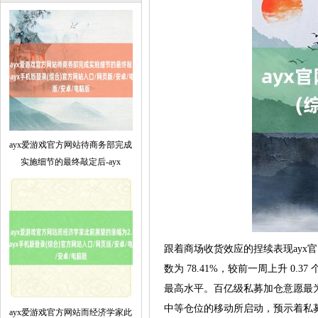
ayx爱游戏官方网站待商务部完成
实施细节的最终敲定后-ayx
跟着商场收货效应的捏续表现ayx官
数为 78.41%，较前一周上升 
最高水平。百亿级私募加仓意愿最为
中等仓位的移动所启动，预示着私
ayx爱游戏官方网站而经济学家此